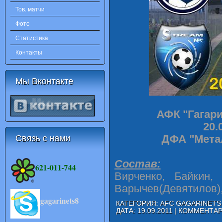
Тов. матчи
Фото
Статистика
Контакты
Мы Вконтакте
АФК "Гагари
20.
Связь с нами
ДФА "Метал
Состав:
621-011-744
Вирченко, Байкин,
Варычев(
Девятилов)
gagarinets8
КАТЕГОРИЯ:
AFC GAGARINETS
ДАТА:
19.09.2011
|
КОММЕНТАРИ