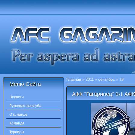
Главная
»
2011
»
сентябрь
»
19
Меню Сайта
АФК "Гагаринец" 0-1 АФК
Новости
Руководство клуба
О команде
Команда
Турниры