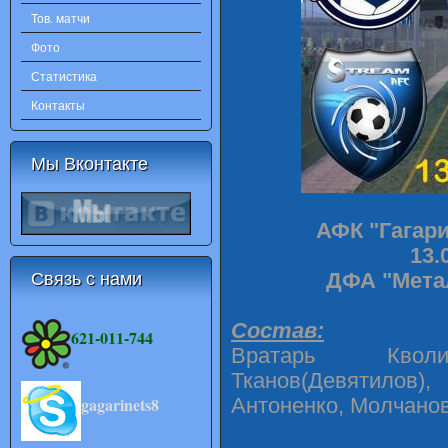
Тов. матчи
Фото
Статистика
Контакты
Мы Вконтакте
АФК "Гагари
13.
Связь с нами
ДФА "Метал
Состав:
621-011-744
Вратарь Квол
Тканов(Девятилов
Антоненко, Молчанов
gagarinets8