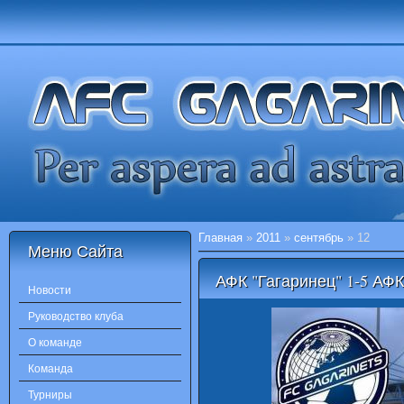
Главная
»
2011
»
сентябрь
»
12
Меню Сайта
АФК "Гагаринец" 1-5 АФК
Новости
Руководство клуба
О команде
Команда
Турниры