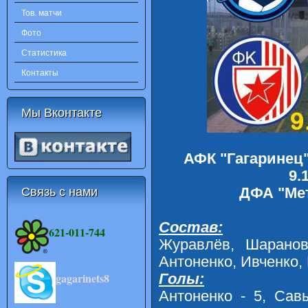
Тов. матчи
Фото
Статистика
Контакты
Мы Вконтакте
АФК "Гагаринец"
9
.
Связь с нами
ДФА "Ме
Состав:
621-011-744
Журавлёв, Шаранов
Антоненко, Ивченко,
Голы:
gagarinets8
Антоненко - 5, Сав