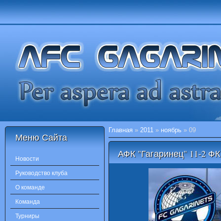
Главная
»
2011
»
ноябрь
»
09
Меню Сайта
АФК "Гагаринец" 11-2 ФК
Новости
Руководство клуба
О команде
Команда
Турниры