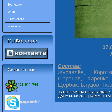
Тов. матчи
Фото
Статистика
Контакты
Мы Вконтакте
07.
Состав:
Связь с нами
Журавлёв, Коротк
Шаранов, Харенко,
621-011-744
Щербак, Блудов, Тка
КАТЕГОРИЯ:
AFC GAGARINETS
ДАТА:
06.08.2011
|
КОММЕНТАРИ
gagarinets8