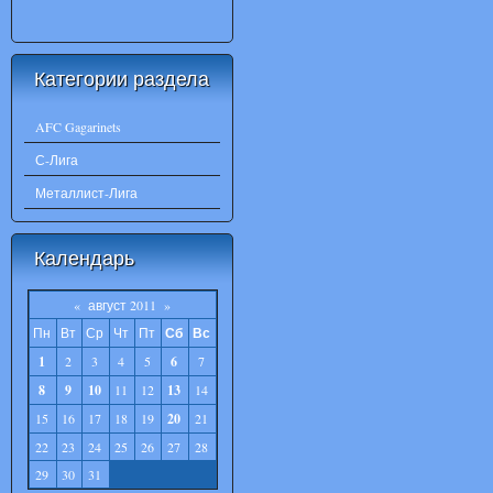
Категории раздела
AFC Gagarinets
С-Лига
Металлист-Лига
Календарь
«
август 2011
»
Пн
Вт
Ср
Чт
Пт
Сб
Вс
1
2
3
4
5
6
7
8
9
10
11
12
13
14
15
16
17
18
19
20
21
22
23
24
25
26
27
28
29
30
31