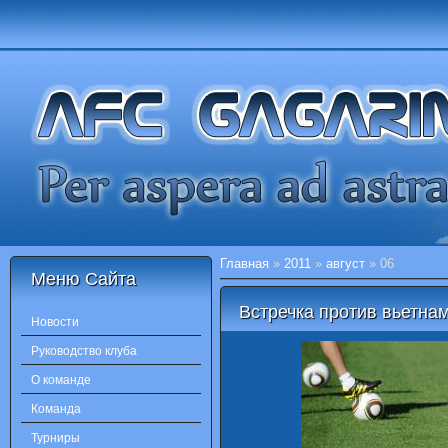
Главная
»
2011
»
август
»
06
Меню Сайта
Встречка против вьетна
Новости
Руководство клуба
О команде
Команда
Турниры